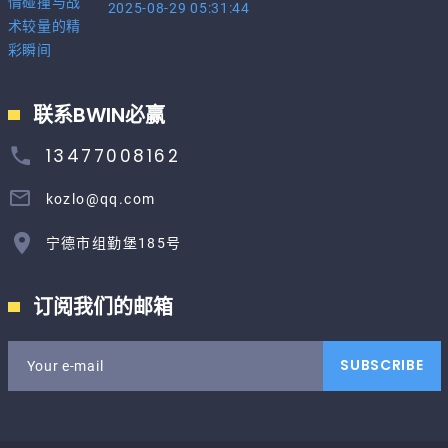
2025-08-29 05:31:44
联系BWIN必赢
13477008162
kozlo@qq.com
宁德市组勤堡185号
订阅我们的邮箱
SUBSCRIBE
Your e-mail