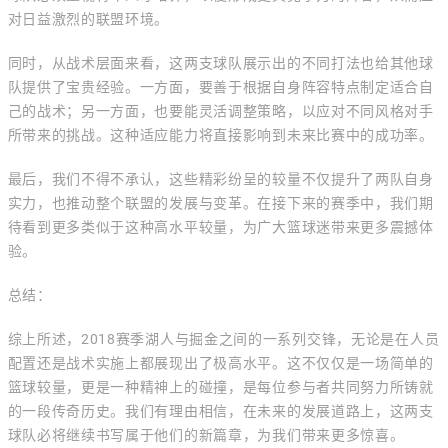
对日益激烈的联盟环境。
同时，从战术层面来看，这两支球队展示出的不同打法也给其他球
队提供了宝贵经验。一方面，要善于根据自身阵容特点制定适合自
己的战术；另一方面，也要能灵活调整策略，以应对不同风格对手
所带来的挑战。这种适应能力将直接影响到未来比赛中的成功率。
最后，我们不得不承认，这些精彩纷呈的较量不仅提升了两队自身
实力，也推动整个联盟的发展与变革。在接下来的赛季中，我们期
待看到更多类似于这种高水平较量，为广大篮球迷带来更多震撼体
验。
总结：
综上所述，2018赛季湖人与掘金之间的一系列交锋，无论是在人员
配置还是战术实施上都展现出了极高水平。这不仅仅是一场简单的
篮球较量，更是一种精神上的碰撞，是每位参与者共同努力所铸就
的一段传奇历史。我们有理由相信，在未来的发展道路上，这两支
球队必将继续书写属于他们的新篇章，为我们带来更多惊喜。