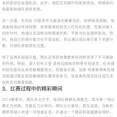
友创造空位投篮机会。此外，他还在关键时刻挺身而出，用精准的
投篮帮助球队逆转局势。
另一方面，尼科拉·约基奇作为掘金的重要支柱，同样表现抢眼。他
具备极高的传球视野，经常能够找到无人盯防的位置。在面对湖人
的防守时，他通过灵活移动和精准判断，不断为队友提供助攻。同
时，他自己的得分能力也不容忽视，多次通过低位单打拿下关键分
数，为球队争取领先位置。
除了这两名超级巨星，两队还有其他重要角色同样发挥了不可或缺
的作用。例如，湖人的布兰登·英格拉姆和坎特等年轻球员，在关键
时刻也能站出来贡献重要得分。而掘金方面，加里·哈里斯等角色球
员则通过稳定表现确保球队整体竞争力。这些角色球员往往成为决
定胜负的重要因素。
3、比赛过程中的精彩瞬间
2018赛季中，两队多次交手，每场比赛都充满悬念。其中某一场比
赛尤为经典，在最后几分钟内，两队比分紧咬，相互追逐。当勒布
朗带领湖人完成一次快速反击，并通过一个精彩扣篮震撼全场时，