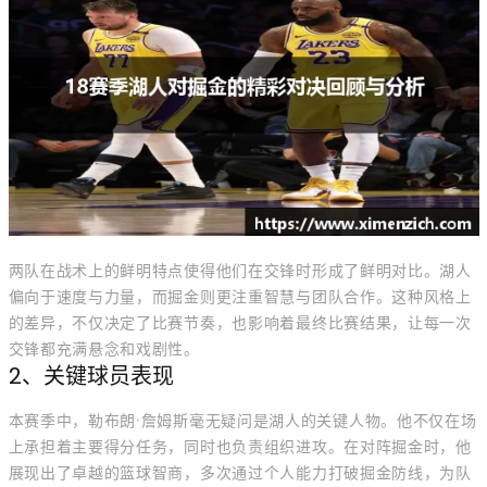
两队在战术上的鲜明特点使得他们在交锋时形成了鲜明对比。湖人
偏向于速度与力量，而掘金则更注重智慧与团队合作。这种风格上
的差异，不仅决定了比赛节奏，也影响着最终比赛结果，让每一次
交锋都充满悬念和戏剧性。
2、关键球员表现
本赛季中，勒布朗·詹姆斯毫无疑问是湖人的关键人物。他不仅在场
上承担着主要得分任务，同时也负责组织进攻。在对阵掘金时，他
展现出了卓越的篮球智商，多次通过个人能力打破掘金防线，为队