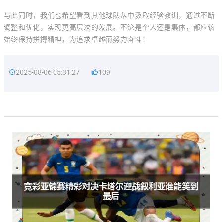
与此同时，我们也希望看到其他球队从中汲取经验教训，通过不断
调整和优化，实现更高层次的发展。不论是个人还是集体，都应该
始终保持拼搏精神，为追求卓越而努力奋斗！
2025-08-06 05:31:27
109