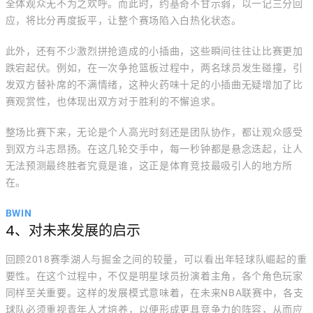
全体观众无不为之欢呼。而此时，约基奇不甘示弱，以一记三分回
应，将比分再度扳平，让整个赛场陷入白热化状态。
此外，还有不少激烈拼抢造成的小插曲，这些瞬间往往让比赛更加
跌宕起伏。例如，在一次争抢篮板过程中，两名球员发生碰撞，引
发双方替补席的不满情绪，这种火药味十足的小插曲无疑增加了比
赛观赏性，也体现出双方对于胜利的不懈追求。
整场比赛下来，无论是个人高光时刻还是团队协作，都让观众感受
到双方斗志昂扬。在这几轮交手中，每一秒钟都是悬念迭起，让人
无法预测最终胜者究竟是谁，这正是体育竞技最吸引人的地方所
在。
BWIN
4、对未来发展的启示
回顾2018赛季湖人与掘金之间的较量，可以看出年轻球队崛起的重
要性。在这个过程中，不仅是明星球员扮演着主角，各个角色玩家
同样至关重要。这样的发展模式意味着，在未来NBA联赛中，各支
球队必须重视青年人才培养，以便形成更具竞争力的阵容，从而应