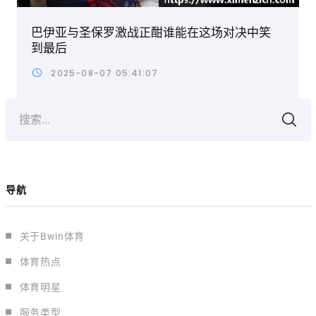
巴伊亚与圣保罗激战正酣谁能在这场对决中笑
到最后
2025-08-07 05:41:07
搜索...
导航
关于Bwin体育
体育热点
体育明星
服务类型