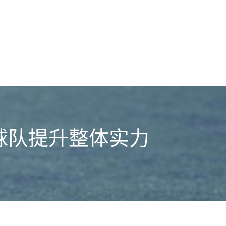
球队提升整体实力