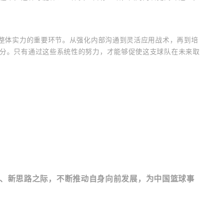
高整体实力的重要环节。从强化内部沟通到灵活应用战术，再到培
分。只有通过这些系统性的努力，才能够促使这支球队在未来取
、新思路之际，不断推动自身向前发展，为中国篮球事