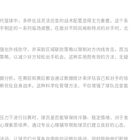
代篮球中，多样化且灵活应变的战术配置显得尤为重要。这个系
手制定的一系列临场调整。在面对不同风格和特点的对手时，北
强化外线防守，并采取区域联防策略以限制对方内线攻击。而当
策略，以减少对方轻松出手机会。这种实用而有效的方法，无疑
据分析。在赛前和赛后都会通过数据统计来评估自己和对手的信
断优化自身战术。这种科学化管理方法，不仅增强了球队应变能
压力下进行比赛时，球员是否能够保持冷静、稳定情绪，对于发
心理素质培养，通过专业心理辅导帮助球员们建立良好的心态。
活动，让球员们分享各自面临的问题与挑战，同时鼓励他们积极