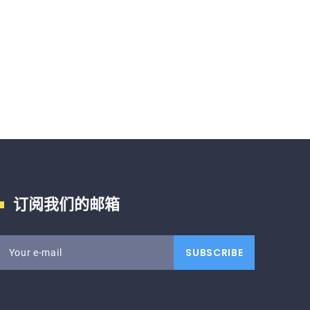
订阅我们的邮箱
SUBSCRIBE
Your e-mail