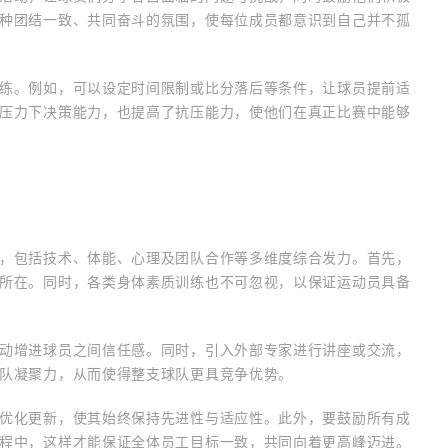
种团结一致、共同奋斗的氛围，使每位成员都意识到自己并不孤
练。例如，可以设定时间限制或比分落后等条件，让球员提前适
压力下决策能力，也提高了抗压能力，使他们在真正比赛中能够
，包括技术、体能、心理及团队合作等多维度综合发力。首先，
所在。同时，各类身体素质训练也不可忽视，以保证运动员具备
动增进球员之间信任感。同时，引入外部专家进行讲座或交流，
队凝聚力，从而使得整支球队更具竞争优势。
优化更新，使其始终保持先进性与适应性。此外，要鼓励所有成
程中，这样才能保证全体员工目标一致，共同向着更高峰迈进。