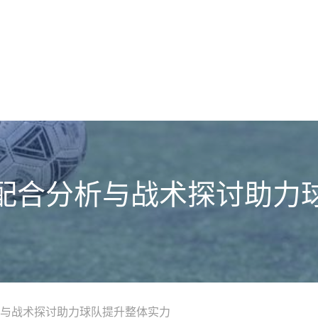
配合分析与战术探讨助力
与战术探讨助力球队提升整体实力