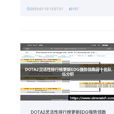
2025-07-10 12:07:21
107
DOTA2灵活性排行榜更新EDG强势领跑