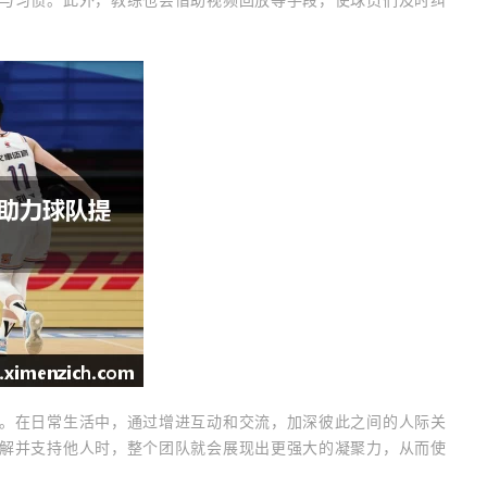
与习惯。此外，教练也会借助视频回放等手段，使球员们及时纠
。在日常生活中，通过增进互动和交流，加深彼此之间的人际关
解并支持他人时，整个团队就会展现出更强大的凝聚力，从而使