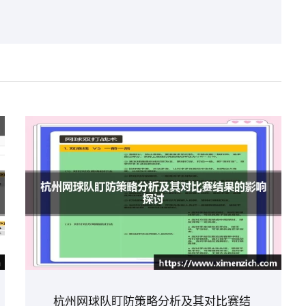
杭州网球队盯防策略分析及其对比赛结