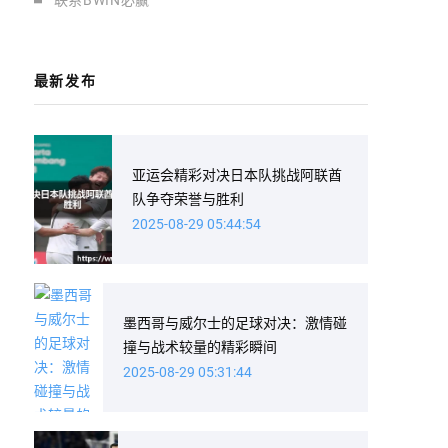
联系BWIN必赢
最新发布
亚运会精彩对决日本队挑战阿联酋
队争夺荣誉与胜利
2025-08-29 05:44:54
墨西哥与威尔士的足球对决：激情碰
撞与战术较量的精彩瞬间
2025-08-29 05:31:44