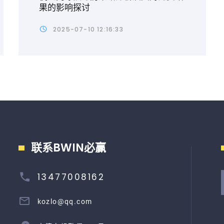
果的影响探讨
2025-07-10 12:16:33
联系BWIN必赢
13477008162
kozlo@qq.com