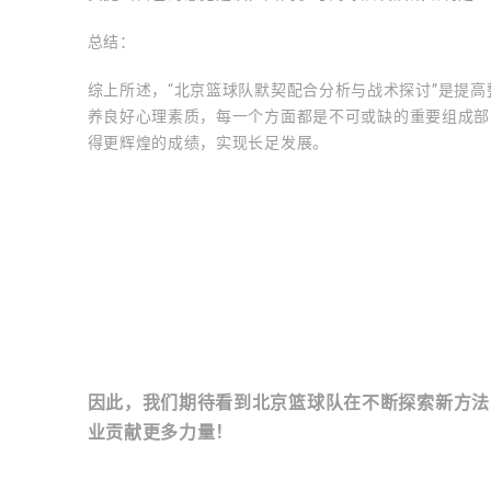
总结：
综上所述，“北京篮球队默契配合分析与战术探讨”是提
养良好心理素质，每一个方面都是不可或缺的重要组成部
得更辉煌的成绩，实现长足发展。
因此，我们期待看到北京篮球队在不断探索新方法
业贡献更多力量！