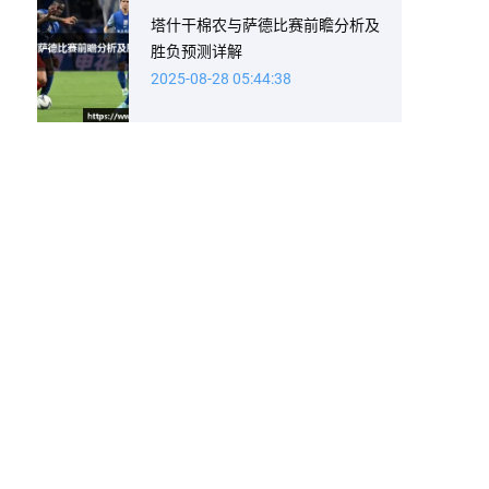
塔什干棉农与萨德比赛前瞻分析及
胜负预测详解
2025-08-28 05:44:38