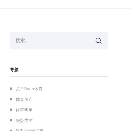
搜索...
导航
关于Bwin体育
体育热点
体育明星
服务类型