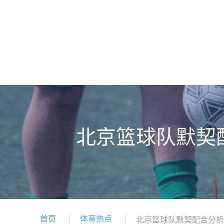
北京篮球队默契
首页
体育热点
北京篮球队默契配合分析