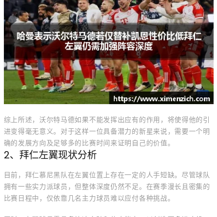
综上所述，沃尔特马德如果不能发挥出应有的作用，将使得他的引
进变得毫无意义。对于这样一位具备潜力的新星来说，需要一个明
确的发展方向及足够多的比赛时间来证明自己的价值。
2、拜仁左翼现状分析
目前，拜仁慕尼黑队在左翼位置上存在一定的人手短缺。尽管球队
拥有一些实力派球员，但整体深度仍然不足。在赛季漫长且密集的
比赛日程中，仅依靠几名主力球员难以应付各种挑战。