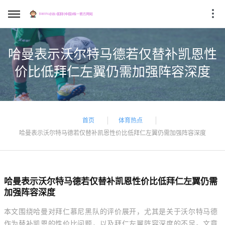
哈曼表示沃尔特马德若仅替补凯恩性
价比低拜仁左翼仍需加强阵容深度
首页
体育热点
哈曼表示沃尔特马德若仅替补凯恩性价比低拜仁左翼仍需加强阵容深度
哈曼表示沃尔特马德若仅替补凯恩性价比低拜仁左翼仍需
加强阵容深度
本文围绕哈曼对拜仁慕尼黑队的评价展开，尤其是关于沃尔特马德
作为替补凯恩的性价比问题，以及拜仁左翼阵容深度的不足。文章