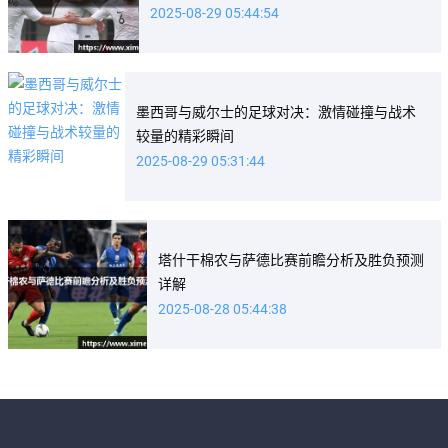
2025-08-29 05:44:54
墨西哥与威尔士的足球对决：激情碰撞与战术
较量的精彩瞬间
2025-08-29 05:31:44
塔什干棉农与萨德比赛前瞻分析及胜负预测
详解
2025-08-28 05:44:38