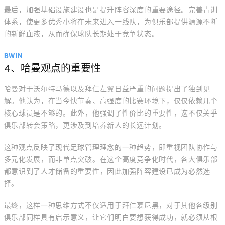
最后，加强基础设施建设也是提升阵容深度的重要途径。完善青训
体系，使更多优秀小将在未来进入一线队，为俱乐部提供源源不断
的新鲜血液，从而确保球队长期处于竞争状态。
BWIN
4、哈曼观点的重要性
哈曼对于沃尔特马德以及拜仁左翼日益严重的问题提出了独到见
解。他认为，在当今快节奏、高强度的比赛环境下，仅仅依赖几个
核心球员是不够的。此外，他强调了性价比的重要性，这不仅关乎
俱乐部转会策略，更涉及到培养新人的长远计划。
这种观点反映了现代足球管理理念的一种趋势，即重视团队协作与
多元化发展，而非单点突破。在这个高度竞争化时代，各大俱乐部
都意识到了人才储备的重要性，因此加强阵容建设已成为必然选
择。
最终，这样一种思维方式不仅适用于拜仁慕尼黑，对于其他各级别
俱乐部同样具有启示意义，让它们明白要想获得成功，就必须从根